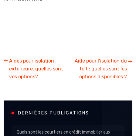
© 2024 Insert à Bois Encastrable
Aides pour isolation
Aide pour l’isolation du
extérieure, quelles sont
toit : quelles sont les
vos options?
options disponibles ?
DERNIÈRES PUBLICATIONS
Quels sont les courtiers en crédit immobilier aux